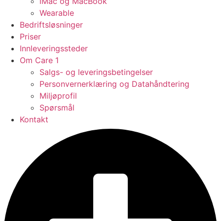
iMac og MacBook
Wearable
Bedriftsløsninger
Priser
Innleveringssteder
Om Care 1
Salgs- og leveringsbetingelser
Personvernerklæring og Datahåndtering
Miljøprofil
Spørsmål
Kontakt