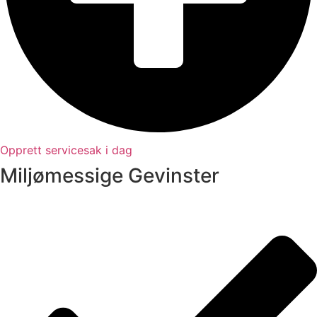
Opprett servicesak i dag
Miljømessige Gevinster