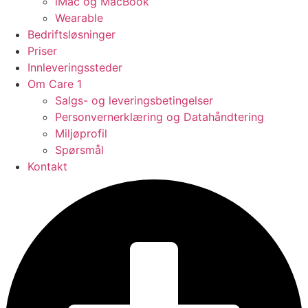
iMac og MacBook
Wearable
Bedriftsløsninger
Priser
Innleveringssteder
Om Care 1
Salgs- og leveringsbetingelser
Personvernerklæring og Datahåndtering
Miljøprofil
Spørsmål
Kontakt