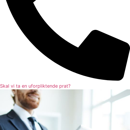
Skal vi ta en uforpliktende prat?