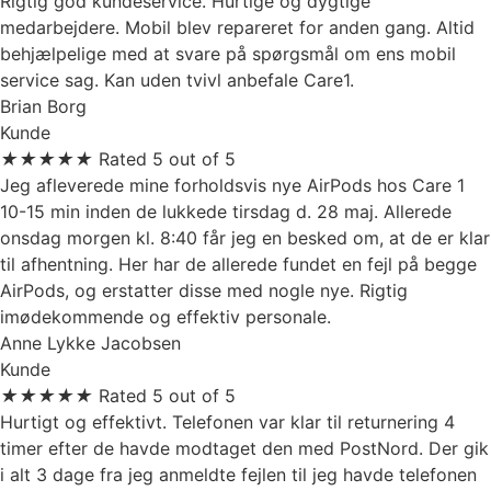
Rigtig god kundeservice. Hurtige og dygtige
medarbejdere. Mobil blev repareret for anden gang. Altid
behjælpelige med at svare på spørgsmål om ens mobil
service sag. Kan uden tvivl anbefale Care1.
Brian Borg
Kunde
★
★
★
★
★
Rated 5 out of 5
Jeg afleverede mine forholdsvis nye AirPods hos Care 1
10-15 min inden de lukkede tirsdag d. 28 maj. Allerede
onsdag morgen kl. 8:40 får jeg en besked om, at de er klar
til afhentning. Her har de allerede fundet en fejl på begge
AirPods, og erstatter disse med nogle nye. Rigtig
imødekommende og effektiv personale.
Anne Lykke Jacobsen
Kunde
★
★
★
★
★
Rated 5 out of 5
Hurtigt og effektivt. Telefonen var klar til returnering 4
timer efter de havde modtaget den med PostNord. Der gik
i alt 3 dage fra jeg anmeldte fejlen til jeg havde telefonen