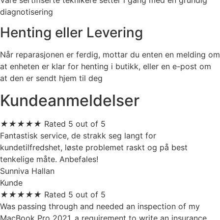
Våre sertifiserte teknikere setter i gang med en grundig
diagnotisering
Henting eller Levering
Når reparasjonen er ferdig, mottar du enten en melding om
at enheten er klar for henting i butikk, eller en e-post om
at den er sendt hjem til deg
Kundeanmeldelser
★
★
★
★
★
Rated 5 out of 5
Fantastisk service, de strakk seg langt for
kundetilfredshet, løste problemet raskt og på best
tenkelige måte. Anbefales!
Sunniva Hallan
Kunde
★
★
★
★
★
Rated 5 out of 5
Was passing through and needed an inspection of my
MacBook Pro 2021, a requirement to write an insurance